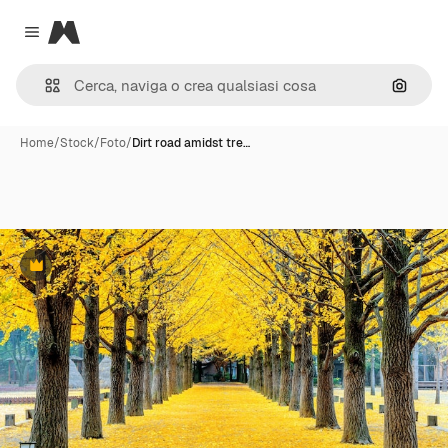
Magnific
Close menu
Cerca 
Home
/
Stock
/
Foto
/
Dirt road amidst tre…
Premium