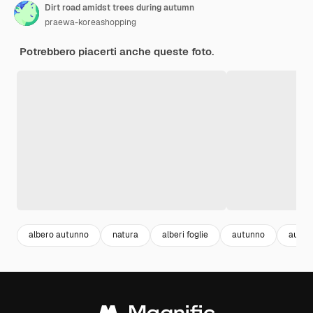
Dirt road amidst trees during autumn
praewa-koreashopping
Potrebbero piacerti anche queste foto.
albero autunno
natura
alberi foglie
autunno
autu