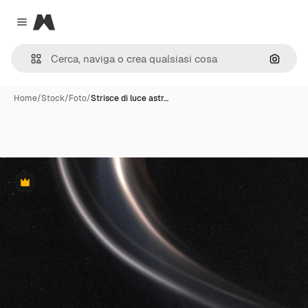
Magnific
Close menu
Cerca 
Home
/
Stock
/
Foto
/
Strisce di luce astr…
Premium