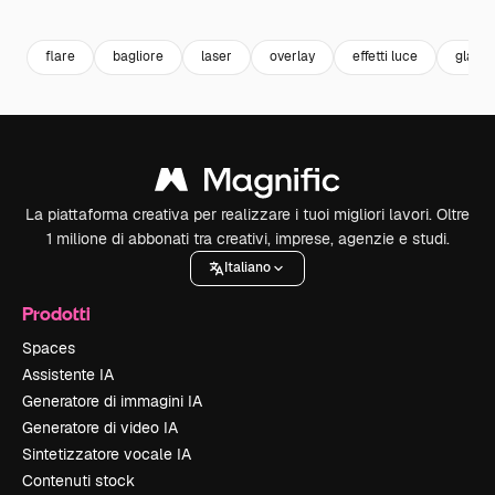
Premium
Premium
Premium
Premium
Generato da
flare
bagliore
laser
overlay
effetti luce
glare
La piattaforma creativa per realizzare i tuoi migliori lavori. Oltre
1 milione di abbonati tra creativi, imprese, agenzie e studi.
Italiano
Prodotti
Spaces
Assistente IA
Generatore di immagini IA
Generatore di video IA
Sintetizzatore vocale IA
Contenuti stock