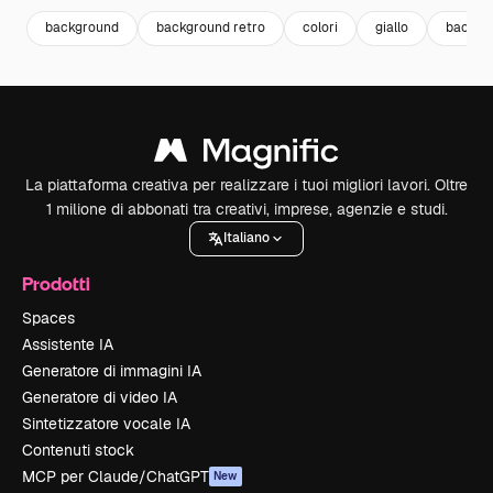
background
background retro
colori
giallo
backgr
La piattaforma creativa per realizzare i tuoi migliori lavori. Oltre
1 milione di abbonati tra creativi, imprese, agenzie e studi.
Italiano
Prodotti
Spaces
Assistente IA
Generatore di immagini IA
Generatore di video IA
Sintetizzatore vocale IA
Contenuti stock
MCP per Claude/ChatGPT
New