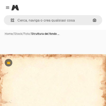
Magnific
Close menu
Cerca 
Home
/
Stock
/
Foto
/
Struttura del fondo …
Premium