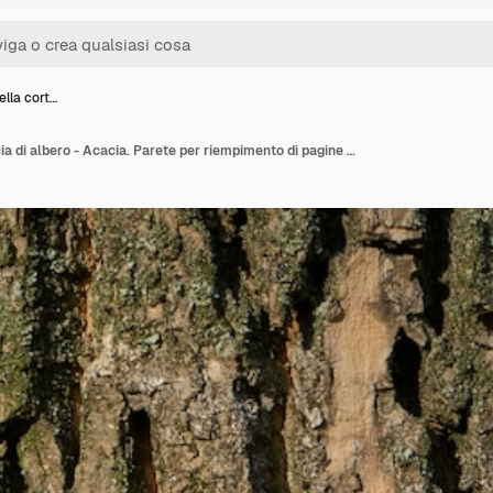
ella cort…
Struttura della corteccia di albero - Acacia. Parete per riempimento di pagine Web o grafica. Modello. Mappa per trama 3d. Di legno