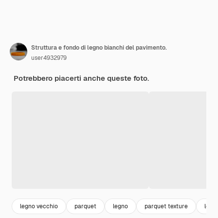
Struttura e fondo di legno bianchi del pavimento.
user4932979
Potrebbero piacerti anche queste foto.
legno vecchio
parquet
legno
parquet texture
legn