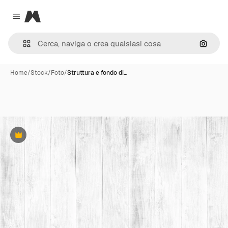
Magnific
Close menu
Cerca 
Home
/
Stock
/
Foto
/
Struttura e fondo di…
Premium