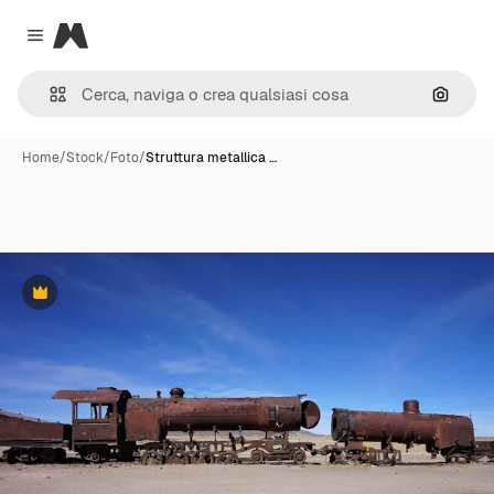
Magnific
Close menu
Cerca 
Home
/
Stock
/
Foto
/
Struttura metallica …
Premium