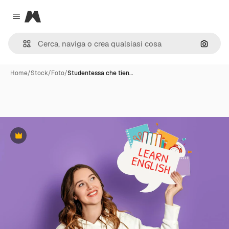
Magnific
Close menu
Cerca 
Home
/
Stock
/
Foto
/
Studentessa che tien…
Premium