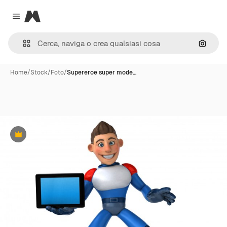
Magnific
Close menu
Cerca 
Home
/
Stock
/
Foto
/
Supereroe super mode…
Premium