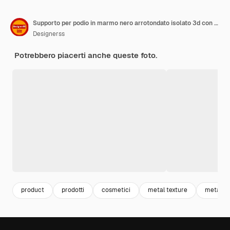
Supporto per podio in marmo nero arrotondato isolato 3d con scena di vista frontale con anello dorato
Designerss
Potrebbero piacerti anche queste foto.
product
prodotti
cosmetici
metal texture
metallic