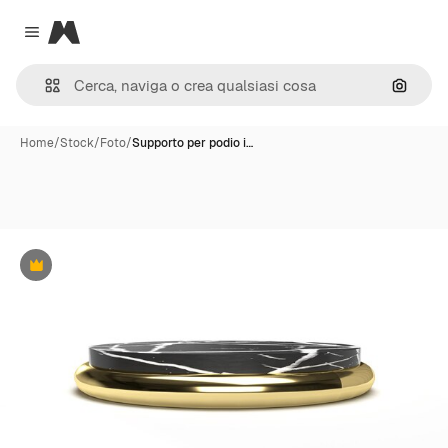
Magnific
Close menu
Cerca 
Home
/
Stock
/
Foto
/
Supporto per podio i…
Premium