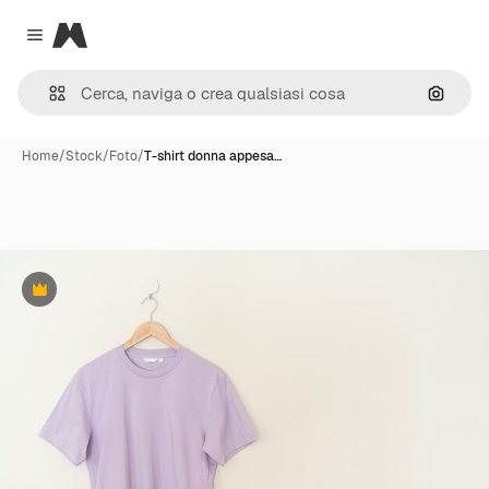
Magnific
Close menu
Cerca 
Home
/
Stock
/
Foto
/
T-shirt donna appesa…
Premium