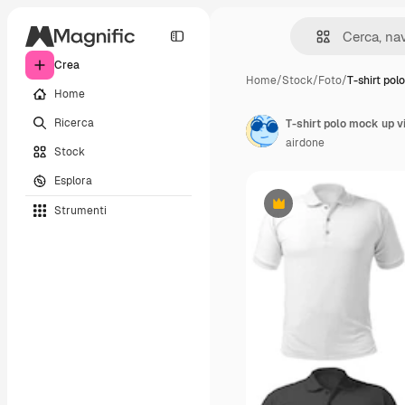
Crea
Home
/
Stock
/
Foto
/
T-shirt po
Home
Ricerca
airdone
Stock
Esplora
Strumenti
Premium