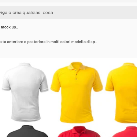
lo mock up…
T-shirt polo mock up vista anteriore e posteriore in molti colori modello di spazio di copia del design della camicia