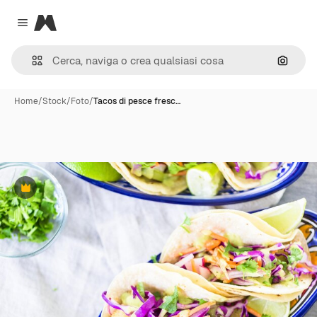
Magnific
Close menu
Cerca 
Home
/
Stock
/
Foto
/
Tacos di pesce fresc…
Premium