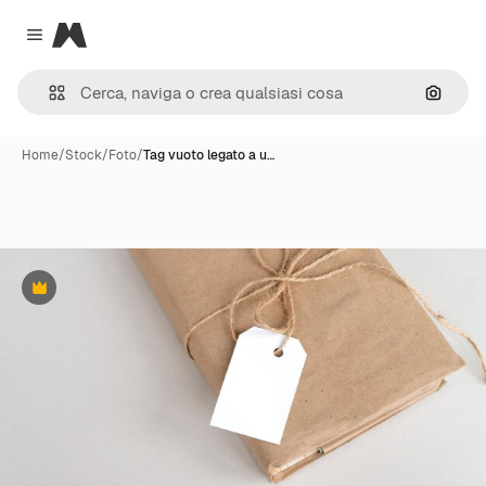
Magnific
Close menu
Cerca 
Home
/
Stock
/
Foto
/
Tag vuoto legato a u…
Premium