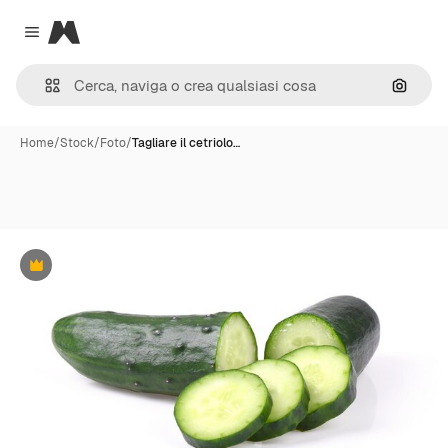
Magnific
Close menu
Cerca 
Home
/
Stock
/
Foto
/
Tagliare il cetriolo…
Premium