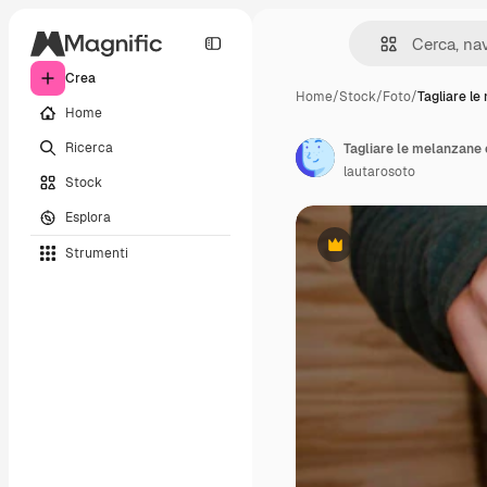
Crea
Home
/
Stock
/
Foto
/
Tagliare l
Home
Ricerca
Tagliare le melanzane c
lautarosoto
Stock
Esplora
Strumenti
Premium