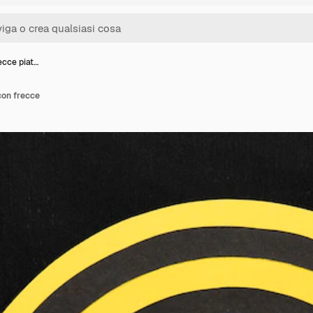
ecce piat…
con frecce