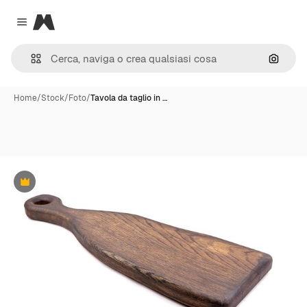
Magnific
Close menu
Cerca 
Home
/
Stock
/
Foto
/
Tavola da taglio in …
Premium