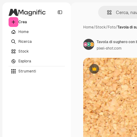
Crea
Home
/
Stock
/
Foto
/
Tavola di 
Home
Ricerca
Tavola di sughero con b
pixel-shot.com
Stock
Esplora
Strumenti
Premium