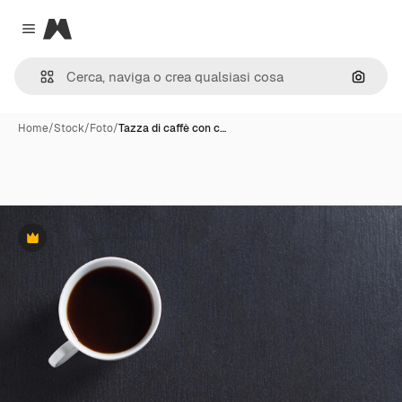
Magnific
Close menu
Cerca 
Home
/
Stock
/
Foto
/
Tazza di caffè con c…
Premium