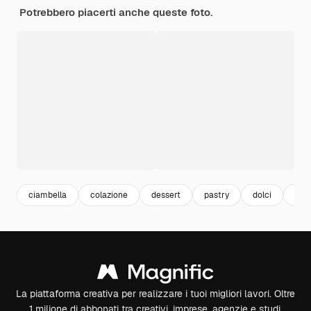
Potrebbero piacerti anche queste foto.
ciambella
colazione
dessert
pastry
dolci
cak
La piattaforma creativa per realizzare i tuoi migliori lavori. Oltre
1 milione di abbonati tra creativi, imprese, agenzie e studi.