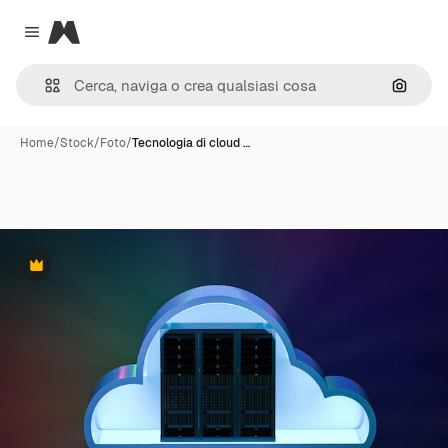
Magnific
Close menu
Cerca 
Home
/
Stock
/
Foto
/
Tecnologia di cloud …
Premium