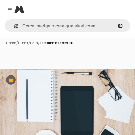
Magnific
Close menu
Cerca 
Home
/
Stock
/
Foto
/
Telefono e tablet su…
Premium