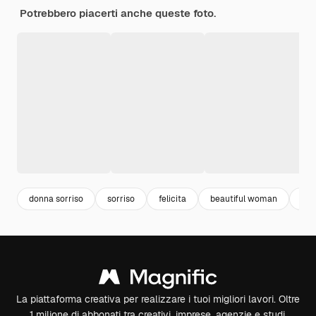
Potrebbero piacerti anche queste foto.
donna sorriso
sorriso
felicita
beautiful woman
reg
La piattaforma creativa per realizzare i tuoi migliori lavori. Oltre
1 milione di abbonati tra creativi, imprese, agenzie e studi.