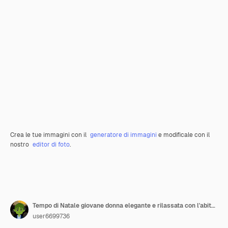
Crea le tue immagini con il
generatore di immagini
e modificale con il
nostro
editor di foto
.
Tempo di Natale giovane donna elegante e rilassata con l'abitudine di Babbo Natale in abito rosso Tempo di Natale giovane donna elegante e rilassata con l'abitudine di Babbo Natale in abito rosso e albero di Natale in casa moderna
user6699736