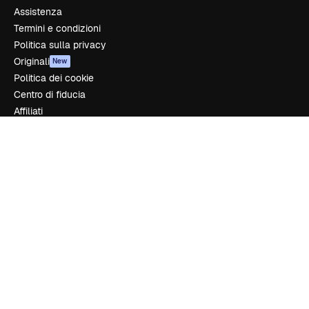
Assistenza
Termini e condizioni
Politica sulla privacy
Originali
New
Politica dei cookie
Centro di fiducia
Affiliati
Aziende
Azienda
Prezzi
Chi siamo
Recensioni
Lavora con noi
Cerca tendenze
Blog
Eventi
Slidesgo