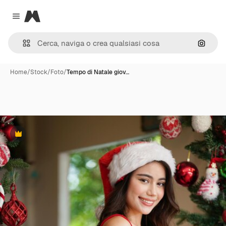
Magnific
Close menu
Cerca 
Home
/
Stock
/
Foto
/
Tempo di Natale giov…
Premium