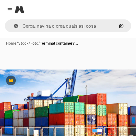
Magnific
Close menu
Cerca 
Home
/
Stock
/
Foto
/
Terminal container? …
Premium