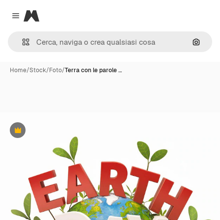
Magnific
Close menu
Cerca 
Home
/
Stock
/
Foto
/
Terra con le parole …
Premium