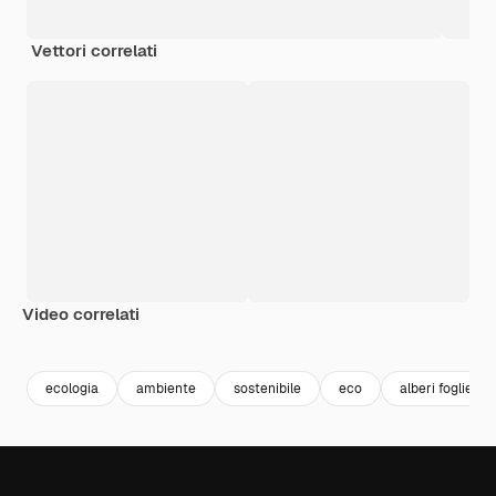
Vettori correlati
Video correlati
Premium
Premium
Premium
Premium
Generato da
ecologia
ambiente
sostenibile
eco
alberi foglie