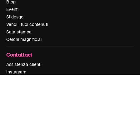
Blog
Eventi
Slidesgo
Vendi i tuoi contenuti
Sala stampa
Cerchi magnific.ai
Contattaci
Assistenza clienti
Instagram
YouTube
LinkedIn
TikTok
Discord
X
Reddit
Copyright © 2010-
2026
Freepik Company S.L.U.
Tutti i diritti riservati
.