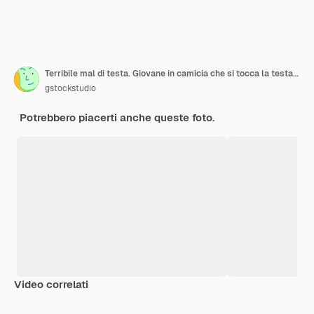
Terribile mal di testa. Giovane in camicia che si tocca la testa e tiene gli occhi chiusi mentre sta in piedi su sfondo bianco white
gstockstudio
Potrebbero piacerti anche queste foto.
Video correlati
Premium
Premium
Premium
Premium
Generato da