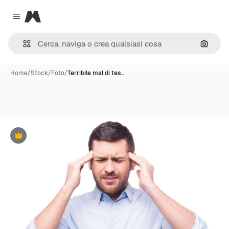
Magnific
Close menu
Cerca 
Home
/
Stock
/
Foto
/
Terribile mal di tes…
Premium