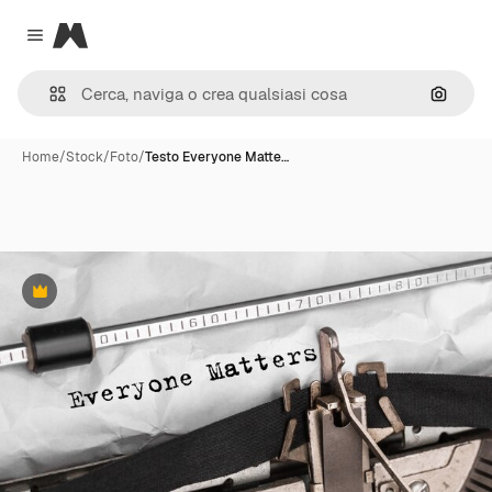
Magnific
Close menu
Cerca 
Home
/
Stock
/
Foto
/
Testo Everyone Matte…
Premium