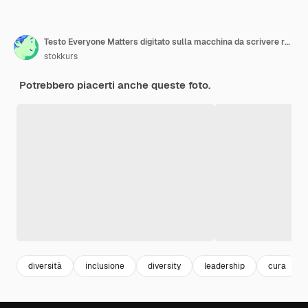
Testo Everyone Matters digitato sulla macchina da scrivere retrò
stokkurs
Potrebbero piacerti anche queste foto.
diversità
inclusione
diversity
leadership
cura