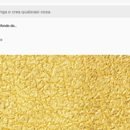
sfondo do…
to