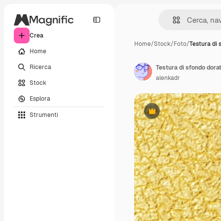
Crea
Home
/
Stock
/
Foto
/
Testura di 
Home
Ricerca
Testura di sfondo dora
alenkadr
Stock
Esplora
Strumenti
Premium