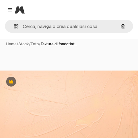
Magnific
Close menu
Cerca 
Home
/
Stock
/
Foto
/
Texture di fondotint…
Premium