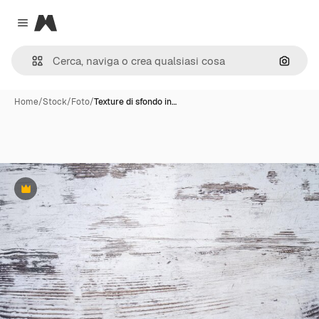
Magnific
Close menu
Cerca 
Home
/
Stock
/
Foto
/
Texture di sfondo in…
Premium