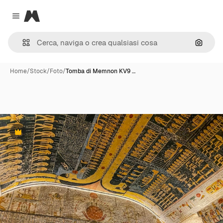
Magnific
Close menu
Cerca 
Home
/
Stock
/
Foto
/
Tomba di Memnon KV9 …
Premium