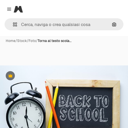
Magnific
Close menu
Cerca 
Home
/
Stock
/
Foto
/
Torna al testo scola…
Premium