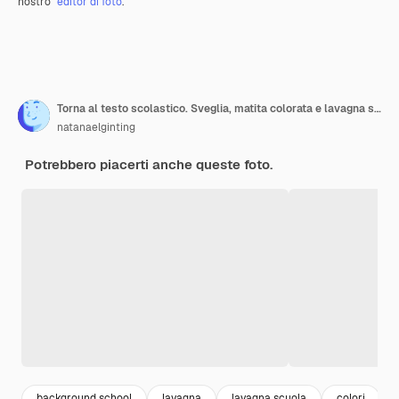
nostro
editor di foto
.
Torna al testo scolastico. Sveglia, matita colorata e lavagna su sfondo bianco
natanaelginting
Potrebbero piacerti anche queste foto.
background school
lavagna
lavagna scuola
colori