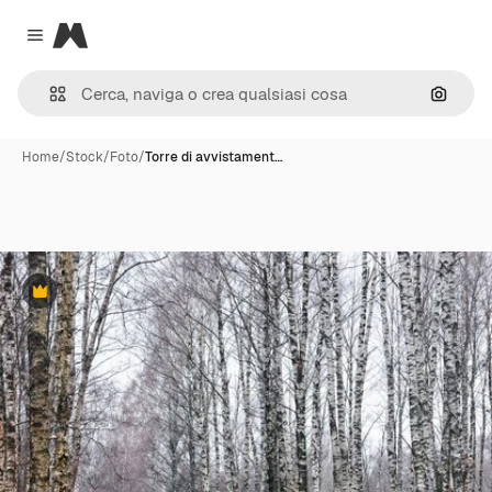
Magnific
Close menu
Cerca 
Home
/
Stock
/
Foto
/
Torre di avvistament…
Premium