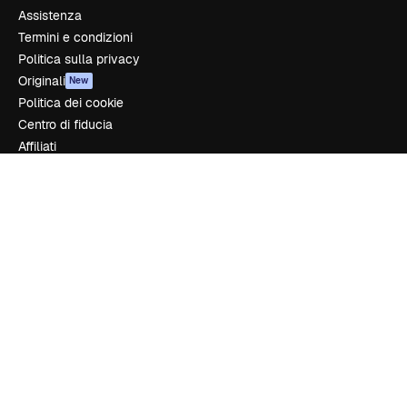
Assistenza
Termini e condizioni
Politica sulla privacy
Originali
New
Politica dei cookie
Centro di fiducia
Affiliati
Aziende
Azienda
Prezzi
Chi siamo
Recensioni
Lavora con noi
Cerca tendenze
Blog
Eventi
Slidesgo