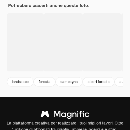
Potrebbero piacerti anche queste foto.
landscape
foresta
campagna
alberi foresta
autum
La piattaforma creativa per realizzare i tuoi migliori lavori. Oltre
1 milione di abbonati tra creativi, imprese, agenzie e studi.