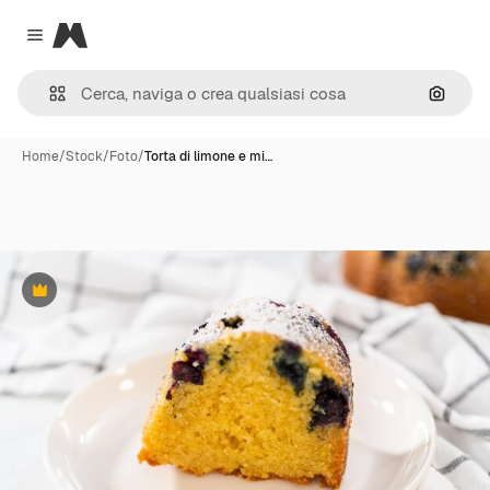
Magnific
Close menu
Cerca 
Home
/
Stock
/
Foto
/
Torta di limone e mi…
Premium