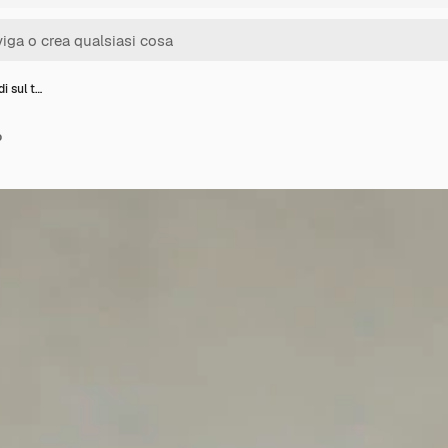
di sul t…
o