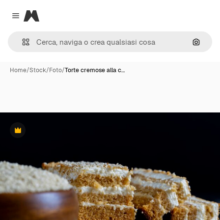
Magnific
Close menu
Cerca 
Home
/
Stock
/
Foto
/
Torte cremose alla c…
Premium