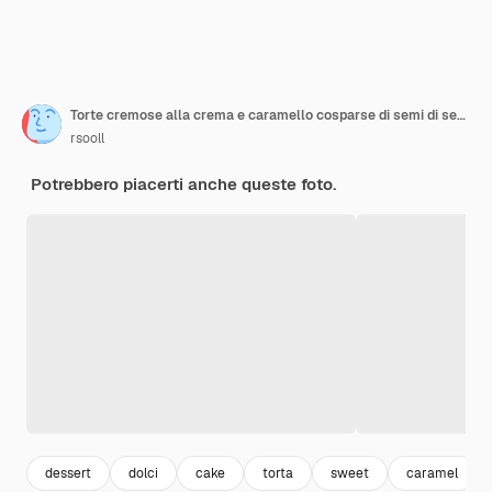
Torte cremose alla crema e caramello cosparse di semi di sesamo durante la preparazione del dolce torta a strati con semi di sesamo
rsooll
Potrebbero piacerti anche queste foto.
dessert
dolci
cake
torta
sweet
caramel