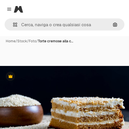
Magnific
Close menu
Cerca 
Home
/
Stock
/
Foto
/
Torte cremose alla c…
Premium