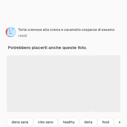
Torte cremose alla crema e caramello cosparse di sesamo
rsooll
Potrebbero piacerti anche queste foto.
dieta sana
cibo sano
healthy
dieta
food
suga