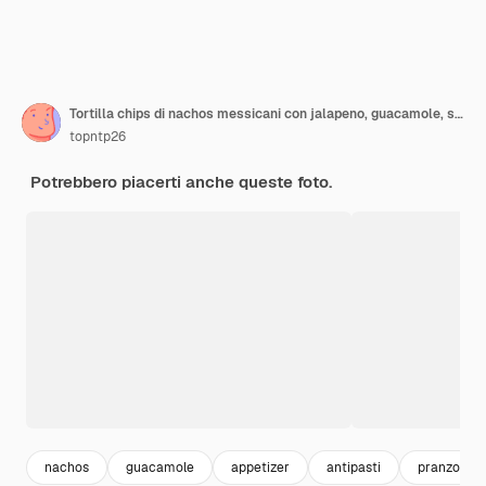
Tortilla chips di nachos messicani con jalapeno, guacamole, salsa di pomodori e salsa
topntp26
Potrebbero piacerti anche queste foto.
nachos
guacamole
appetizer
antipasti
pranzo