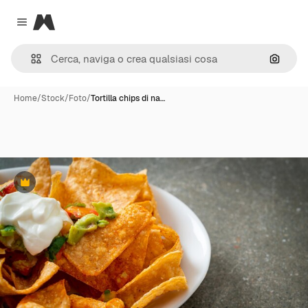
Magnific
Close menu
Cerca 
Home
/
Stock
/
Foto
/
Tortilla chips di na…
Premium