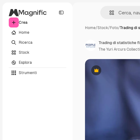
Crea
Home
/
Stock
/
Foto
/
Trading di s
Home
Ricerca
The Yuri Arcurs Collect
Stock
Esplora
Strumenti
Premium