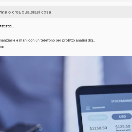
tatistic…
Trading di statistiche finanziarie e mani con un telefono per profitto analisi digitale e denaro dal business Schermata del mercato dei pagamenti che mostra la crescita e la ricchezza dei progressi degli investimenti su un'app mobile con l'uomo
ion