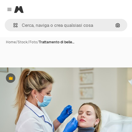
Magnific
Close menu
Cerca 
Home
/
Stock
/
Foto
/
Trattamento di belle…
Premium