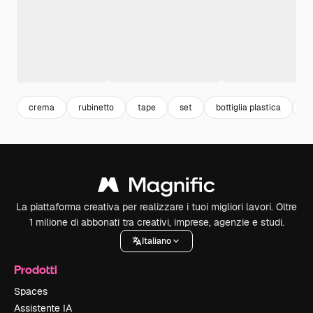
crema
rubinetto
tape
set
bottiglia plastica
s
La piattaforma creativa per realizzare i tuoi migliori lavori. Oltre
1 milione di abbonati tra creativi, imprese, agenzie e studi.
Italiano
Prodotti
Spaces
Assistente IA