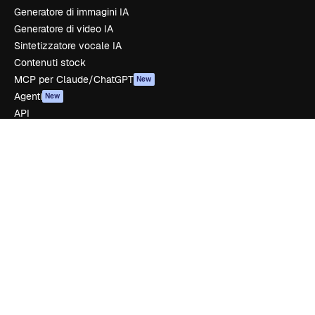
Generatore di immagini IA
Generatore di video IA
Sintetizzatore vocale IA
Contenuti stock
MCP per Claude/ChatGPT
New
Agenti
New
API
App mobile
Tutti gli strumenti Magnific
Inizia
Academy
Documentazione
Assistenza
Termini e condizioni
Politica sulla privacy
Originali
New
Politica dei cookie