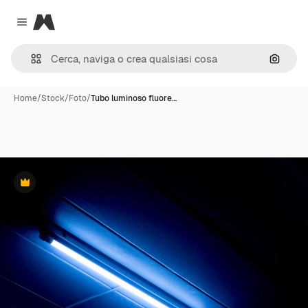
Magnific
Close menu
Cerca 
Home
/
Stock
/
Foto
/
Tubo luminoso fluore…
Premium