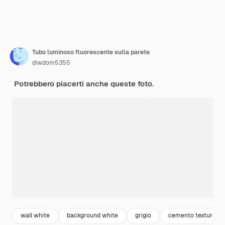
Tubo luminoso fluorescente sulla parete
diwdom5355
Potrebbero piacerti anche queste foto.
wall white
background white
grigio
cemento texture