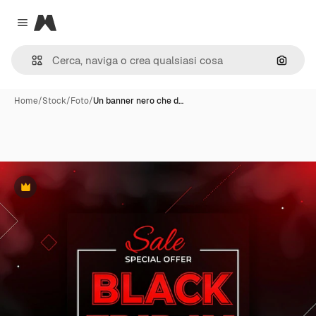
Magnific
Close menu
Cerca 
Home
/
Stock
/
Foto
/
Un banner nero che d…
Premium