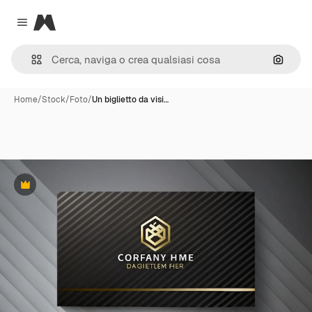
Magnific
Close menu
Cerca 
Home
/
Stock
/
Foto
/
Un biglietto da visi…
Premium