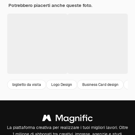
Potrebbero piacerti anche queste foto.
biglietto da visita
Logo Design
Business Card design
bigl
La piattaforma creativa per realizzare i tuoi migliori lavori. Oltre
1 milione di abbonati tra creativi, imprese, agenzie e studi.