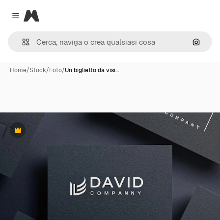
Magnific
Close menu
Cerca 
Home
/
Stock
/
Foto
/
Un biglietto da visi…
Premium