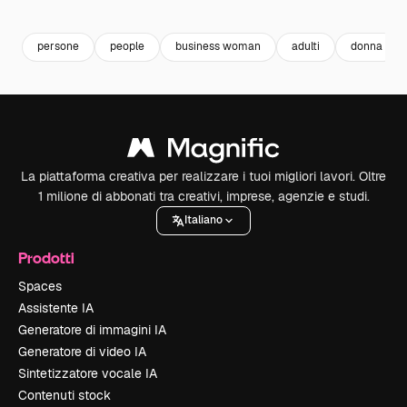
Premium
Premium
Premium
Premium
persone
people
business woman
adulti
donna
La piattaforma creativa per realizzare i tuoi migliori lavori. Oltre
1 milione di abbonati tra creativi, imprese, agenzie e studi.
Italiano
Prodotti
Spaces
Assistente IA
Generatore di immagini IA
Generatore di video IA
Sintetizzatore vocale IA
Contenuti stock