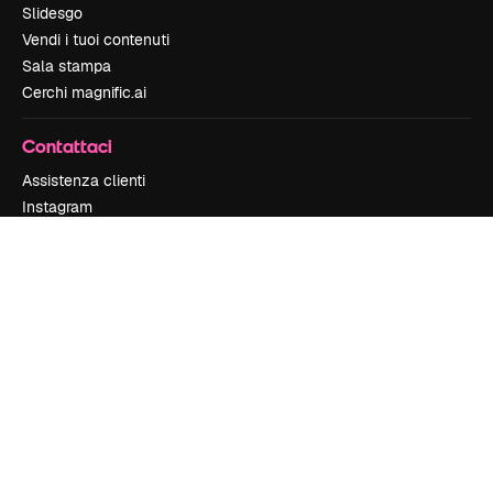
Slidesgo
Vendi i tuoi contenuti
Sala stampa
Cerchi magnific.ai
Contattaci
Assistenza clienti
Instagram
YouTube
LinkedIn
TikTok
Discord
X
Reddit
Copyright © 2010-
2026
Freepik Company S.L.U.
Tutti i diritti riservati
.