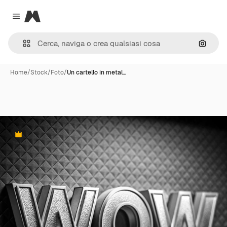
Magnific
Close menu
Cerca 
Home
/
Stock
/
Foto
/
Un cartello in metal…
Premium