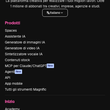
La piattaforma creativa per realizzare i tuoi migliori lavori. Oltre
1 milione di abbonati tra creativi, imprese, agenzie e studi.
Italiano
Prodotti
Spaces
Assistente IA
Generatore di immagini IA
Generatore di video IA
Sintetizzatore vocale IA
Contenuti stock
MCP per Claude/ChatGPT
New
Agenti
New
API
App mobile
Tutti gli strumenti Magnific
Inizia
Academy