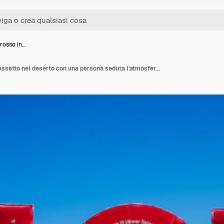
 rosso in…
Un cartello rosso in grassetto nel deserto con una persona seduta l'atmosfera artistica del festival del Nevada