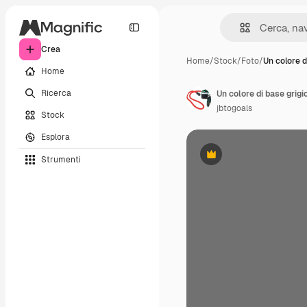
Crea
Home
/
Stock
/
Foto
/
Un colore d
Home
Ricerca
Un colore di base grigio
jbtogoals
Stock
Esplora
Strumenti
Premium