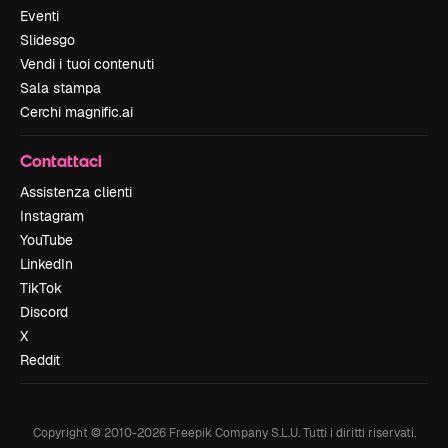
Eventi
Slidesgo
Vendi i tuoi contenuti
Sala stampa
Cerchi magnific.ai
Contattaci
Assistenza clienti
Instagram
YouTube
LinkedIn
TikTok
Discord
X
Reddit
Copyright © 2010-
2026
Freepik Company S.L.U.
Tutti i diritti riservati
.