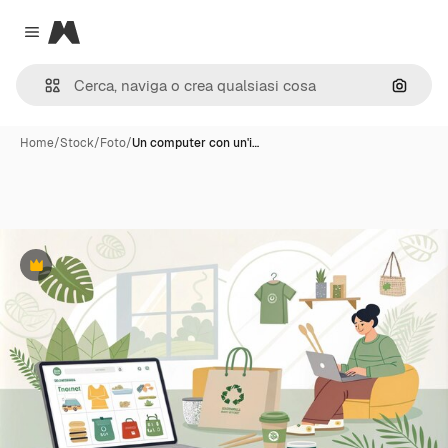
Magnific
Close menu
Cerca 
Home
/
Stock
/
Foto
/
Un computer con un'i…
Premium