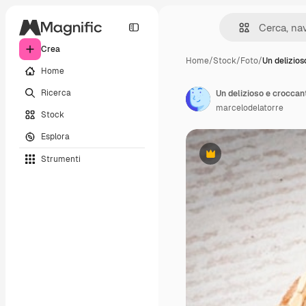
Crea
Home
/
Stock
/
Foto
/
Un delizios
Home
Ricerca
Un delizioso e croccant
marcelodelatorre
Stock
Esplora
Strumenti
Premium