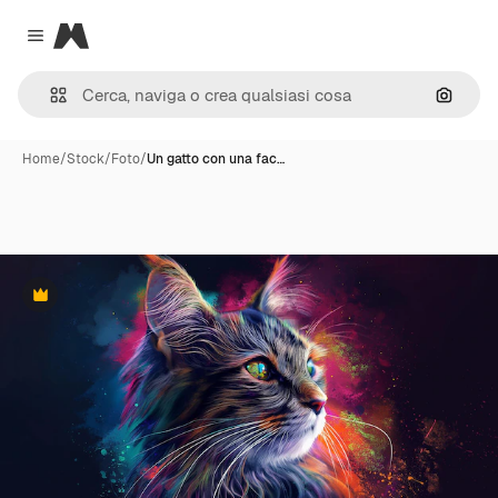
Magnific
Close menu
Cerca 
Home
/
Stock
/
Foto
/
Un gatto con una fac…
Premium